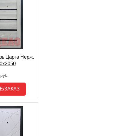
зь Царга Нерж.
60х2050
руб.
Е/ЗАКАЗ