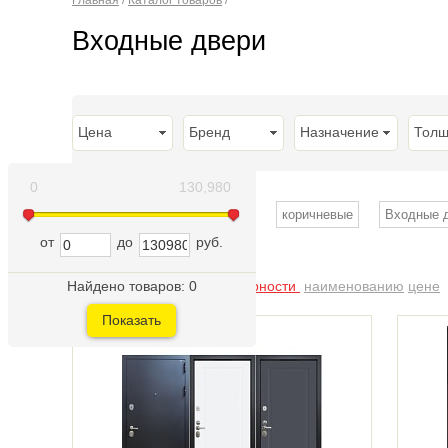
Главная
/
Каталог товаров
/
Входные двери
Цена
Бренд
Назначение
Толщ
0
130,980
Часто ищут
с зеркалом
коричневые
Входные д
от
до
руб.
Найдено товаров:
Сортировать по:
по популярности
0
наименованию
цене
Показать