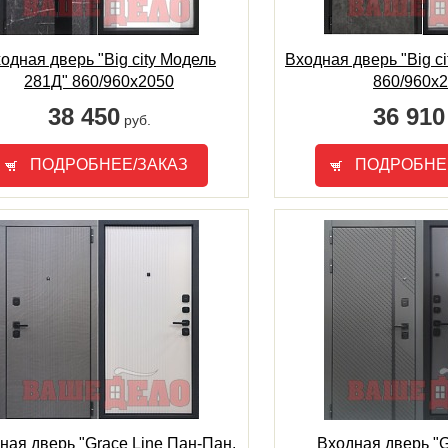
одная дверь "Big city Модель
Входная дверь "Big c
281Д" 860/960х2050
860/960х
38 450
36 910
руб.
ПОДРОБНЕЕ/ЗАКАЗ
ПОДРОБНЕ
ная дверь "Grace Line Пан-Пан.
Входная дверь "Gr