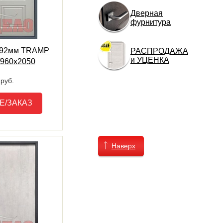
Дверная
фурнитура
К 92мм TRAMP
РАСПРОДАЖА
и УЦЕНКА
/960х2050
руб.
Е/ЗАКАЗ
Наверх