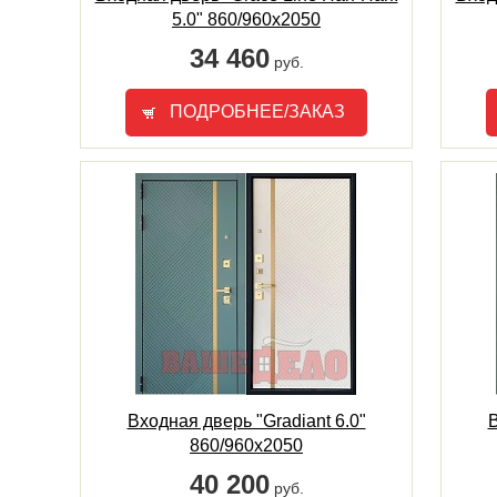
5.0" 860/960х2050
34 460
руб.
ПОДРОБНЕЕ/ЗАКАЗ
Входная дверь "Gradiant 6.0"
В
860/960х2050
40 200
руб.