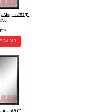
ity Модель284Д"
2050
руб.
Е/ЗАКАЗ
adiant 5.0"