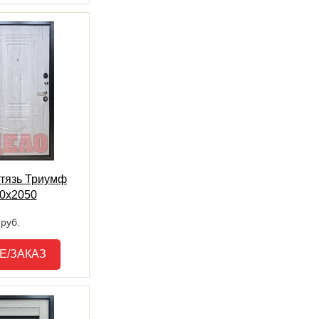
итязь Триумф
60х2050
руб.
Е/ЗАКАЗ